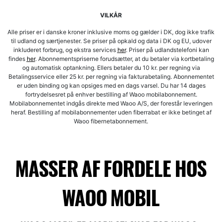
VILKÅR
Alle priser er i danske kroner inklusive moms og gælder i DK, dog ikke trafik
til udland og særtjenester. Se priser på opkald og data i DK og EU, udover
inkluderet forbrug, og ekstra services
her
. Priser på udlandstelefoni kan
findes
her
. Abonnementspriserne forudsætter, at du betaler via kortbetaling
og automatisk optankning. Ellers betaler du 10 kr. per regning via
Betalingsservice eller 25 kr. per regning via fakturabetaling. Abonnementet
er uden binding og kan opsiges med en dags varsel. Du har 14 dages
fortrydelsesret på enhver bestilling af Waoo mobilabonnement.
Mobilabonnementet indgås direkte med Waoo A/S, der forestår leveringen
heraf. Bestilling af mobilabonnementer uden fiberrabat er ikke betinget af
Waoo fibernetabonnement.
MASSER AF FORDELE HOS
WAOO MOBIL