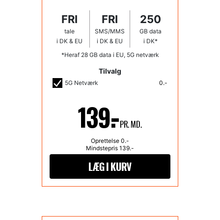
FRI
FRI
250
tale
SMS/MMS
GB data
i DK & EU
i DK & EU
i DK*
*Heraf 28 GB data i EU, 5G netværk
Tilvalg
5G Netværk
0.-
139.-
PR. MD.
Oprettelse
0
.-
Mindstepris
139
.-