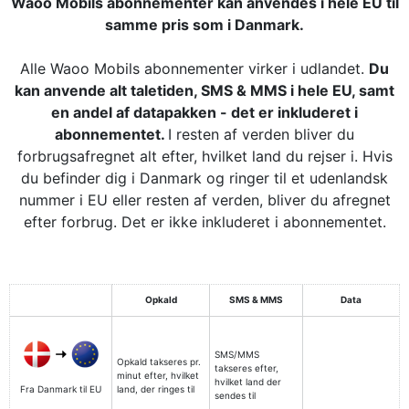
Waoo Mobils abonnementer kan anvendes i hele EU til
samme pris som i Danmark.
Alle Waoo Mobils abonnementer virker i udlandet.
Du
kan anvende alt taletiden, SMS & MMS i hele EU, samt
en andel af datapakken - det er inkluderet i
abonnementet.
I resten af verden bliver du
forbrugsafregnet alt efter, hvilket land du rejser i. Hvis
du befinder dig i Danmark og ringer til et udenlandsk
nummer i EU eller resten af verden, bliver du afregnet
efter forbrug. Det er ikke inkluderet i abonnementet.
Opkald
SMS & MMS
Data
SMS/MMS
Opkald takseres pr.
takseres efter,
minut efter, hvilket
hvilket land der
Fra Danmark til EU
land, der ringes til
sendes til