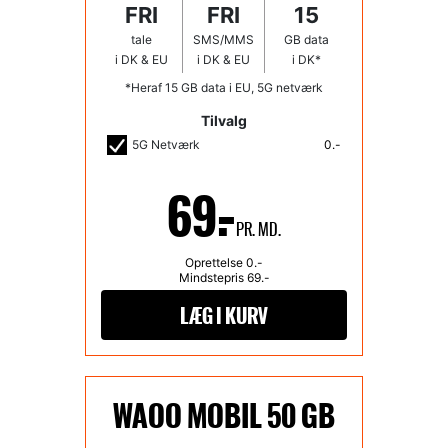
FRI
FRI
15
tale
SMS/MMS
GB data
i DK & EU
i DK & EU
i DK*
*Heraf 15 GB data i EU, 5G netværk
Tilvalg
5G Netværk
0.-
69.-
PR. MD.
Oprettelse
0
.-
Mindstepris
69
.-
WAOO MOBIL 50 GB