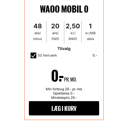
WAOO MOBIL 0
48
20
2,50
1
øre/
øre/
kr./
kr./MB
minut
SMS
MMS
data
Tilvalg
5G Netværk
0.-
0.-
PR. MD.
Min forbrug 29.- pr. md.
Oprettelse
0
.-
Mindstepris
29
.-