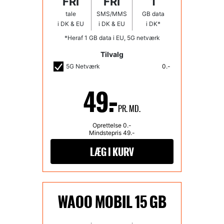
FRI
FRI
1
tale
SMS/MMS
GB data
i DK & EU
i DK & EU
i DK*
*Heraf 1 GB data i EU, 5G netværk
Tilvalg
5G Netværk
0.-
49.-
PR. MD.
Oprettelse
0
.-
Mindstepris
49
.-
WAOO MOBIL 15 GB