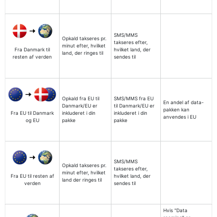
SMS/MMS
Opkald takseres pr.
takseres efter,
minut efter, hvilket
Fra Danmark til
hvilket land, der
land, der ringes til
resten af verden
sendes til
Opkald fra EU til
SMS/MMS fra EU
En andel af data-
Danmark/EU er
til Danmark/EU er
pakken kan
Fra EU til Danmark
inkluderet i din
inkluderet i din
anvendes i EU
og EU
pakke
pakke
SMS/MMS
Opkald takseres pr.
takseres efter,
minut efter, hvilket
Fra EU til resten af
hvilket land, der
land der ringes til
verden
sendes til
Hvis "Data