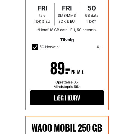
FRI
FRI
50
tale
SMS/MMS
GB data
i DK & EU
i DK & EU
i DK*
*Heraf 18 GB data i EU, 5G netværk
Tilvalg
5G Netværk
0.-
89.-
PR. MD.
Oprettelse
0
.-
Mindstepris
89
.-
WAOO MOBIL 250 GB