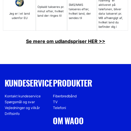
roaming" er
SMS/MMS
aktiveret på
Opkald takseres pr.
takseres efter,
telefonen, bliver
minut efter, hvilket
Jeg er i et land
hvilket land, der
data takseret pr.
land der ringes til
udenfor EU
sendes til
MB afhængigt af,
hvilket land du
befinder dig i
Se mere om udlandspriser HER >>
KUNDESERVICE
PRODUKTER
Kontakt kundeservice
Fiberbredbånd
Spørgsmål og svar
TV
Vejledninger og vilkår
Telefoni
Driftsinfo
OM WAOO